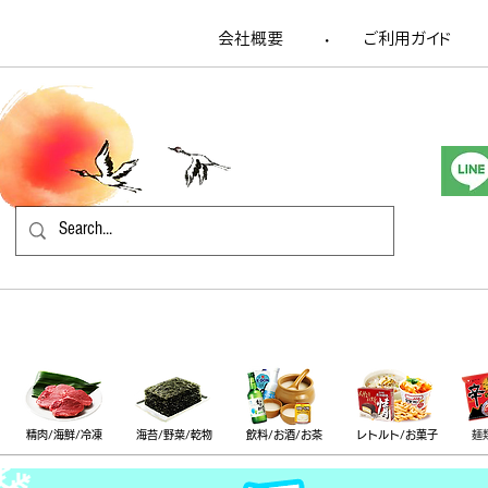
会社概要
​ご利用ガイド
​・
精肉/海鮮/冷凍
海苔/野菜/乾物
飲料/お酒/お茶
レトルト/お菓子
麺