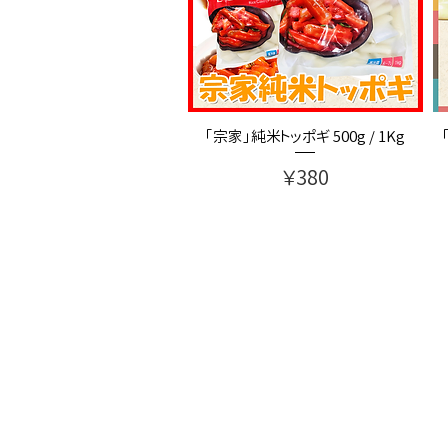
「宗家」純米トッポギ 500g / 1Kg
価格
￥380
会社概要
​ご利用ガイド
COPYRIGHT 2017 ⓒARAM K.K ALL RIGH
〒340-0833 埼玉県八潮市西袋 279-7 株式会社アラ
279-7NISHIBUKURO YASHIO SAITAMA JAP
毎週日曜日は定休日でお休みとさせていただ