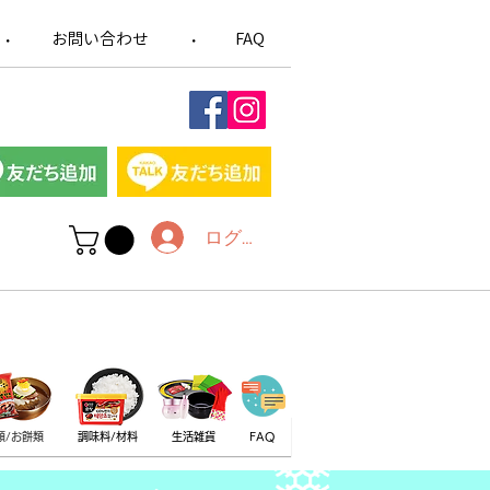
お問い合わせ
FAQ
​・
​・
ログイン
類/お餅類
調味料/材料
生活雑貨
FAQ