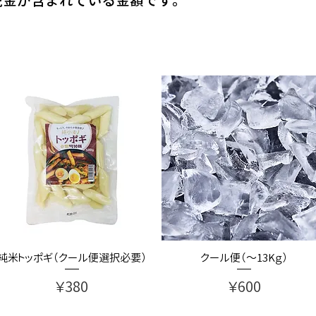
純米トッポギ（クール便選択必要）
クール便（～13Kｇ）
価格
価格
￥380
￥600