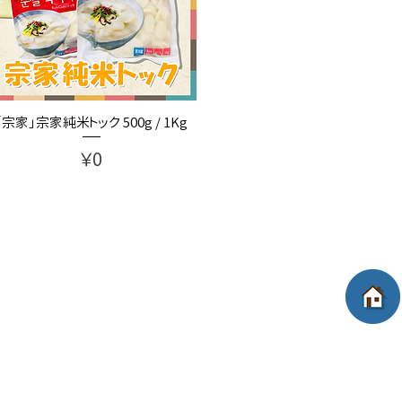
「宗家」宗家純米トック 500g / 1Kg
価格
￥0
個人情報保護ポリシー
お問い合わせ
FA
T RESERVED
ム | TEL:048-920-3830 | FAX:048-924-5900
AN 340-0833
きます。