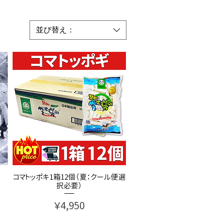
並び替え：
コマトッポキ1箱12個（夏：クール便選
択必要）
価格
￥4,950