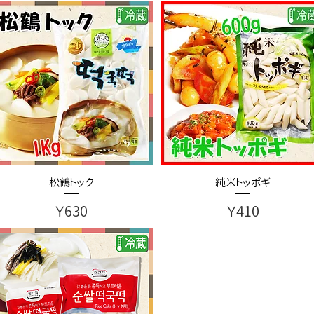
松鶴トック
純米トッポギ
価格
価格
￥630
￥410