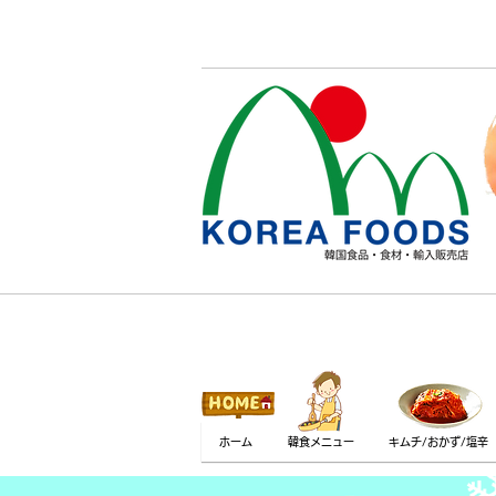
ホーム
韓食メニュー
キムチ/おかず/塩辛