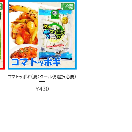
コマ トッポギ（夏：クール便選択必要）
価格
￥430