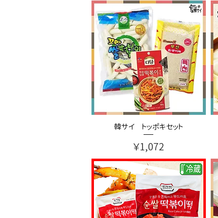
韓サイ トッポキセット
価格
￥1,072