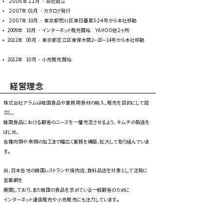
⦁ ２００６年 １１月 - 会社設立
⦁ ２００7年 01月 - カタログ発行
⦁ ２００7
年
10月 - 東京都荒川区東日暮里3-2-4号から本社移動
⦁ 2009年 10月 - インターネット販売開始 YAHOO他２ヶ所
⦁ 2012
年
08
月 - 東京都足立区東保木間2－20－14号から本社移動
⦁ 2012
年
10
月 - 小売販売開始
経営理念
株式会社アラムは韓国食品や業務用食材の輸入、販売を目的にして設
立し、
韓国食品における顧客のニーズを一層充足させるよう、キムチの製造を
はじめ、
各種肉類や魚類の加工まで幅広く業務を構築、拡大して取り組んでいま
す。
尚、日本各地の韓国レストランや焼肉店、食料品店を対象として活発に
営業網を
展開しており、また韓国の食品を求めている一般顧客のために
インターネット通信販売や小売販売にも注力しています。