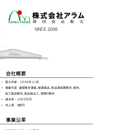
SINCE 2006
会社概要
⦁ 設立年度 - ２００６年 １１月
⦁ 事業内容 - 通信販売事業、韓国食品、
食品涌信商販売
、
食肉
、
加工食品販売
、
食品輸出入
、
酒類の販売
⦁ 資本金 - １０００万円
⦁ 売上高 - 4億円
事業沿革