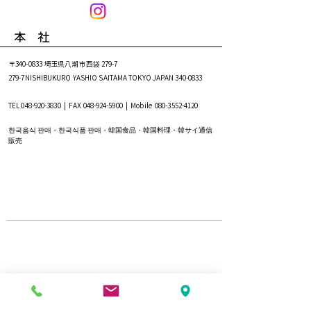
本 社
〒340-0833 埼玉県八潮市西袋 279-7
279-7NISHIBUKURO YASHIO SAITAMA TOKYO JAPAN
340-0833
TEL
048-920-3830
| FAX
048-924-5900
| Mobile
080-3552-4120
한국음식 판매・한국식품 판매・韓国食品・韓国料理・韓サイ通信
販売