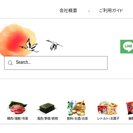
会社概要
​ご利用ガイド
​・
精肉/海鮮/冷凍
海苔/野菜/乾物
飲料/お酒/お茶
レトルト/お菓子
麺