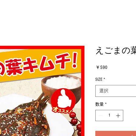
えごまの
価
￥590
格
SIZE
*
選択
数量
*