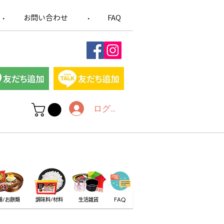
お問い合わせ
FAQ
​・
​・
ログイン
類/お餅類
調味料/材料
生活雑貨
FAQ