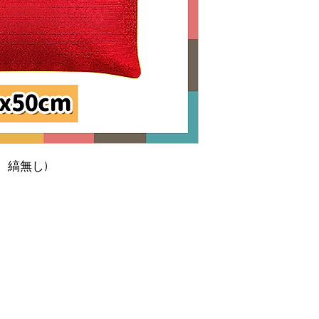
色、縞無し)