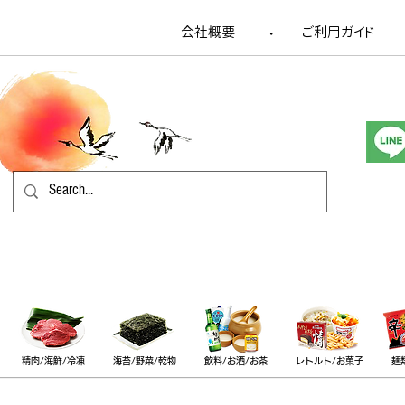
会社概要
​ご利用ガイド
​・
精肉/海鮮/冷凍
海苔/野菜/乾物
飲料/お酒/お茶
レトルト/お菓子
麺