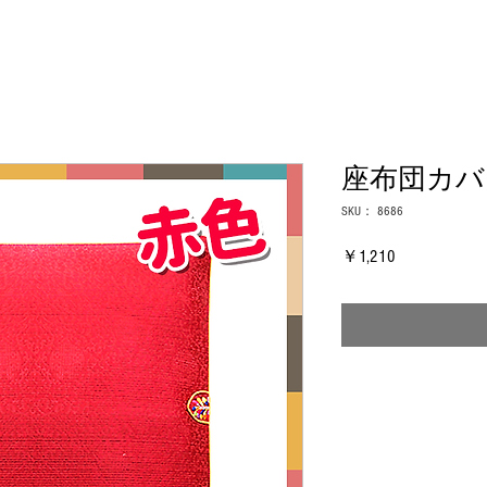
座布団カバ
SKU： 8686
価
￥1,210
格