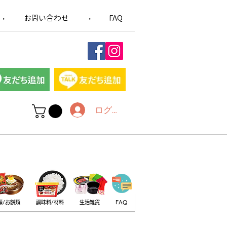
お問い合わせ
FAQ
​・
​・
ログイン
類/お餅類
調味料/材料
生活雑貨
FAQ