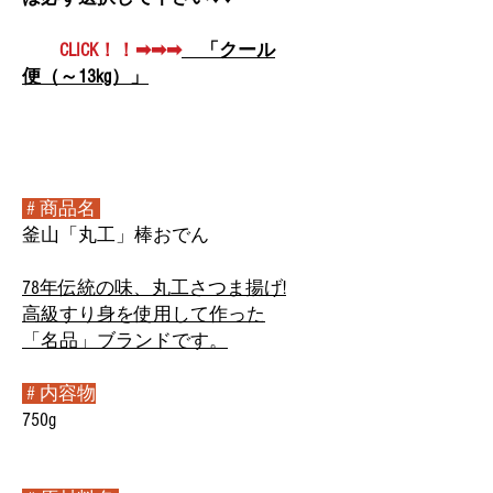
CLICK！！➡➡➡
「クール
便（～13kg）」
# 商品名
釜山「丸工」棒おでん
78年伝統の味、丸工さつま揚げ!
高級すり身を使用して作った
「名品」ブランドです。
# 内容物
750g