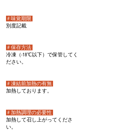
# 味覚期限
別度記載
# 保存方法
冷凍（-18℃以下）で保管してく
ださい。
# 凍結前加熱の有無
加熱しております。
# 加熱調理の必要性
加熱して召し上がってくださ
い。