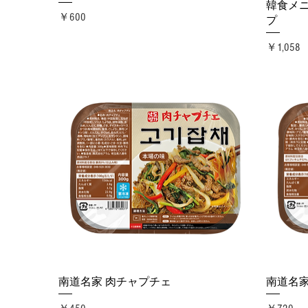
韓食メニ
価格
￥600
プ
価格
￥1,058
クイックビュー
南道名家 肉チャプチェ
南道名家
価格
価格