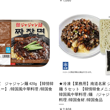
￥1,080
クイックビュー
クイックビュー
 ジャジャン麺 420g 【韓情韓
★冷凍【業務用】南道名家 
ー】 /韓国風中華料理 /韓国食
麺 ５セット 【韓情韓食メニ
韓国風中華料理 /麺 /ジャジ
料理 /韓国食材 /韓国食品
価格
￥2,808