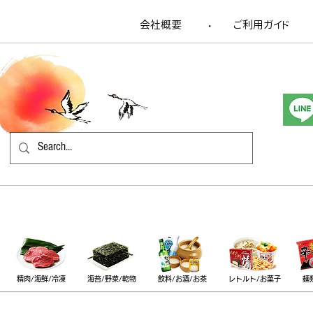
会社概要
​ご利用ガイド
​・
精肉/海鮮/冷凍
海苔/野菜/乾物
飲料/お酒/お茶
レトルト/お菓子
麺