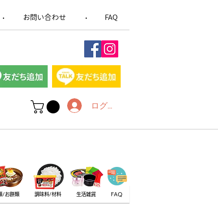
お問い合わせ
FAQ
​・
​・
ログイン
類/お餅類
調味料/材料
生活雑貨
FAQ