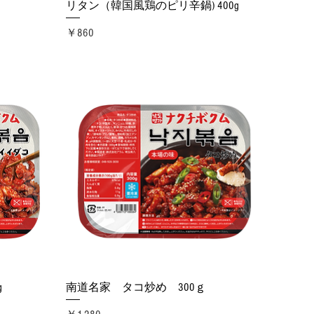
リタン（韓国風鶏のピリ辛鍋) 400g
価格
￥860
クイックビュー
g
南道名家 タコ炒め 300ｇ
価格