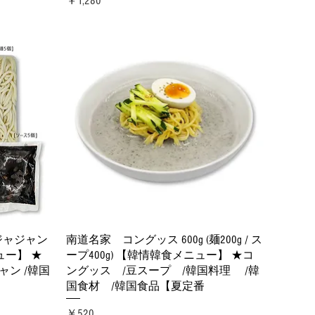
￥1,280
クイックビュー
ジャジャン
南道名家 コングッス 600g (麺200g / ス
ュー】 ★
ープ400g) 【韓情韓食メニュー】 ★コ
ャン /韓国
ングッス /豆スープ /韓国料理 /韓
国食材 /韓国食品【夏定番
価格
￥520