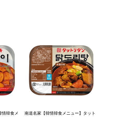
クイックビュー
【韓情韓食メ
南道名家【韓情韓食メニュー】タット