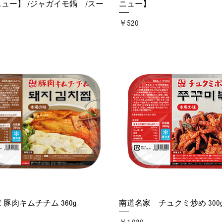
ュー】 /ジャガイモ鍋 /スー
ニュー】
価格
￥520
クイックビュー
クイックビュー
 豚肉キムチチム 360g
南道名家 チュクミ炒め 300
価格