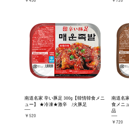
￥450
￥720
クイックビュー
南道名家 辛い豚足 300g【韓情韓食メニ
南道名家
ュー】 ★冷凍★激辛 /火豚足
食メニュ
品
価格
￥520
価格
￥720